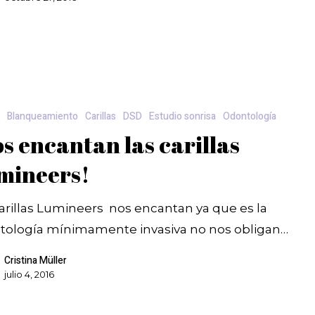
a
Blanqueamiento
Carillas
DSD
Estudio sonrisa
Odontología
s encantan las carillas
mineers!
arillas Lumineers nos encantan ya que es la
tología mínimamente invasiva no nos obligan…
Cristina Müller
julio 4, 2016