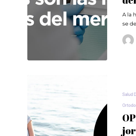
A la 
se d
Salud 
Ortodo
OP
jo