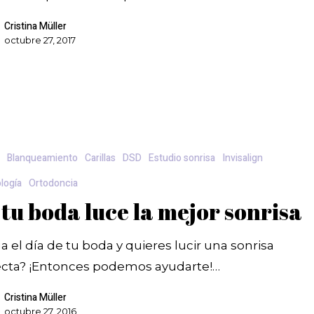
Cristina Müller
octubre 27, 2017
a
Blanqueamiento
Carillas
DSD
Estudio sonrisa
Invisalign
logía
Ortodoncia
tu boda luce la mejor sonrisa
a el día de tu boda y quieres lucir una sonrisa
ecta? ¡Entonces podemos ayudarte!…
Cristina Müller
octubre 27, 2016