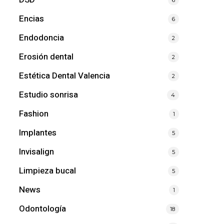
Encias
6
Endodoncia
2
Erosión dental
2
Estética Dental Valencia
2
Estudio sonrisa
4
Fashion
1
Implantes
5
Invisalign
5
Limpieza bucal
5
News
1
Odontología
18