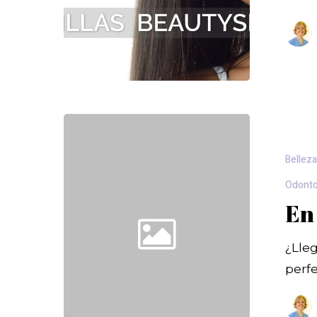
Bellez
Odonto
En 
¿Lleg
perf