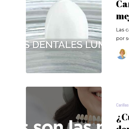
Ca
me
Las c
por s
Carillas
¿Cu
de