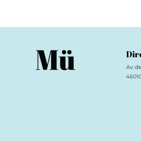
Dir
Av. d
46010