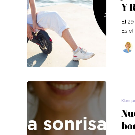
Y 
El 29
Es e
Blanqu
Nue
bo