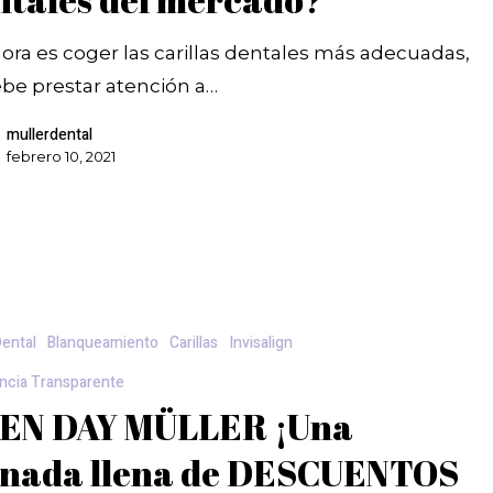
hora es coger las carillas dentales más adecuadas,
ebe prestar atención a…
mullerdental
febrero 10, 2021
Dental
Blanqueamiento
Carillas
Invisalign
ncia Transparente
EN DAY MÜLLER ¡Una
rnada llena de DESCUENTOS