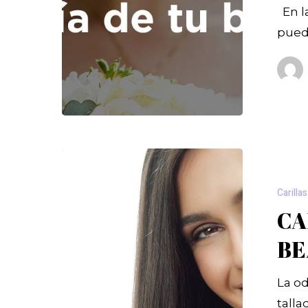
En la
pued
Carillas
CA
BE
La od
talla