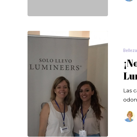
Bellez
¡No
Lu
Las c
odon