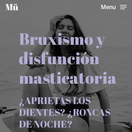
Skip
Menu
to
main
content
Bruxismo
y
disfunción
masticatoria
¿APRIETAS
LOS
DIENTES?
¿RONCAS
DE
NOCHE?