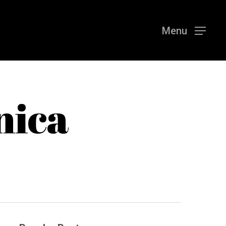
Menu
nica