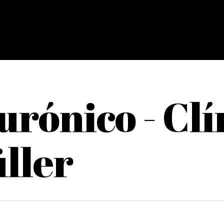
urónico - Clí
ller