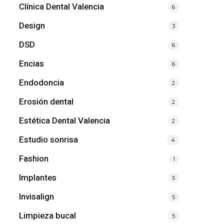
Clínica Dental Valencia
6
Design
3
DSD
6
Encias
6
Endodoncia
2
Erosión dental
2
Estética Dental Valencia
2
Estudio sonrisa
4
Fashion
1
Implantes
5
Invisalign
5
Limpieza bucal
5