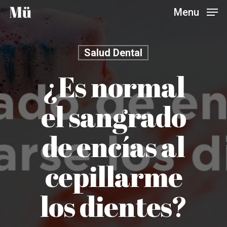
Skip
Menu
to
main
content
Salud Dental
¿Es normal
el sangrado
de encías al
cepillarme
los dientes?