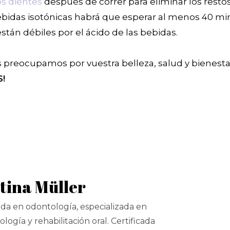
os dientes
después de correr para eliminar los resto
bidas isotónicas habrá que esperar al menos 40 mi
stán débiles por el ácido de las bebidas.
os preocupamos por vuestra belleza, salud y bienest
S!
tina Müller
ada en odontología, especializada en
logía y rehabilitación oral. Certificada