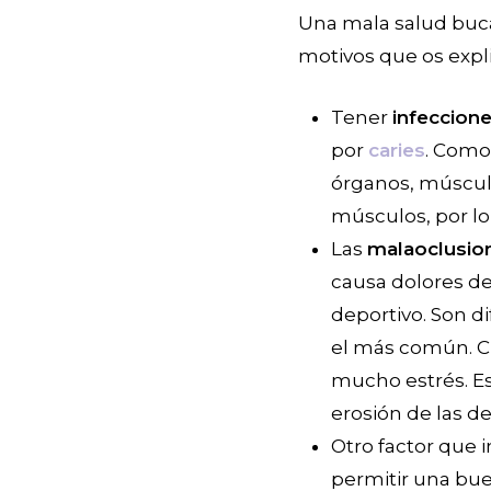
Una mala salud buca
motivos que os expl
Tener
infeccione
por
caries
. Como
órganos, músculo
músculos, por lo
Las
malaoclusion
causa dolores de
deportivo. Son d
el más común. C
mucho estrés. Es
erosión de las de
Otro factor que 
permitir una buen