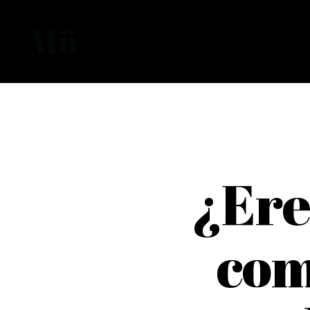
Skip
to
main
content
¿Ere
com