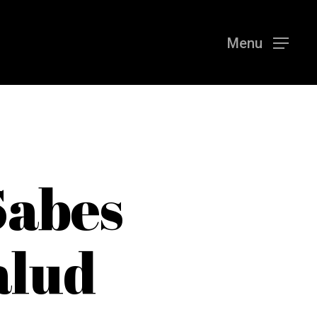
Menu
Sabes
alud