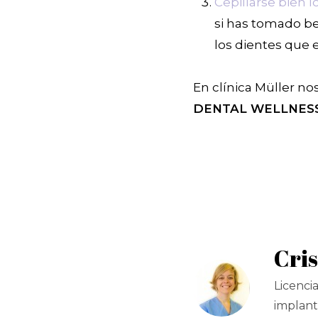
Cepillarse bien l
si has tomado be
los dientes que e
En clínica Müller n
DENTAL WELLNES
Cris
Licenci
implanto