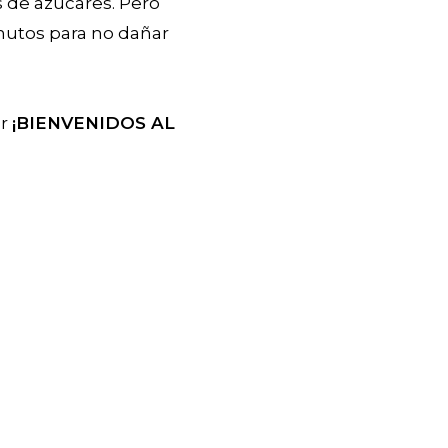
s de azúcares. Pero
nutos para no dañar
ar
¡BIENVENIDOS AL