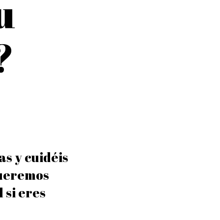
u
?
as y cuidéis
 queremos
 si eres