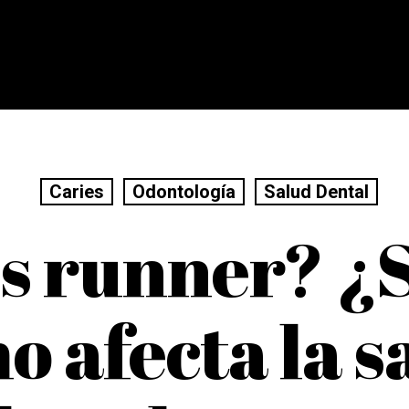
Caries
Odontología
Salud Dental
s runner? ¿
o afecta la s