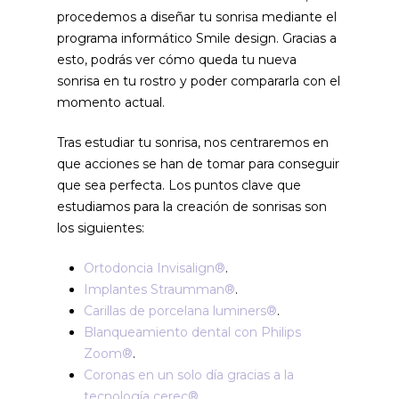
procedemos a diseñar tu sonrisa mediante el
programa informático Smile design. Gracias a
esto, podrás ver cómo queda tu nueva
sonrisa en tu rostro y poder compararla con el
momento actual.
Tras estudiar tu sonrisa, nos centraremos en
que acciones se han de tomar para conseguir
que sea perfecta. Los puntos clave que
estudiamos para la creación de sonrisas son
los siguientes:
Ortodoncia Invisalign®
.
Implantes Straumman®
.
Carillas de porcelana luminers®
.
Blanqueamiento dental con Philips
Zoom®
.
Coronas en un solo día gracias a la
tecnología cerec®
.