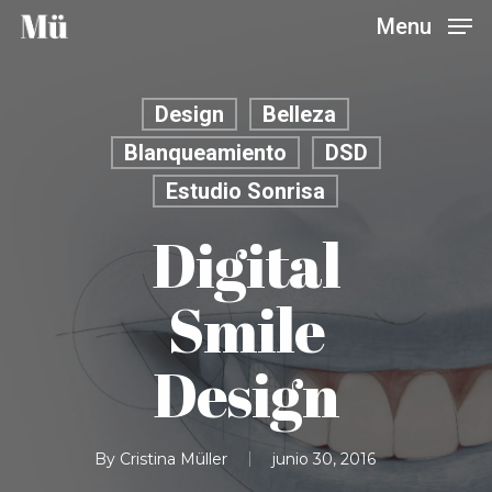
Skip
Menu
to
main
content
Design
Belleza
Blanqueamiento
DSD
Estudio Sonrisa
Digital
Smile
Design
By
Cristina Müller
junio 30, 2016