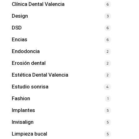
Clínica Dental Valencia
6
Design
3
DSD
6
Encias
6
Endodoncia
2
Erosión dental
2
Estética Dental Valencia
2
Estudio sonrisa
4
Fashion
1
Implantes
5
Invisalign
5
Limpieza bucal
5