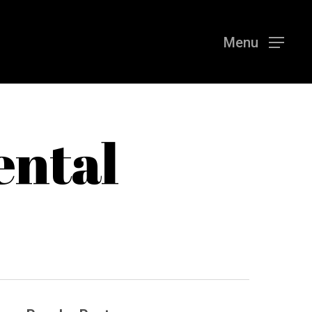
Menu
ental