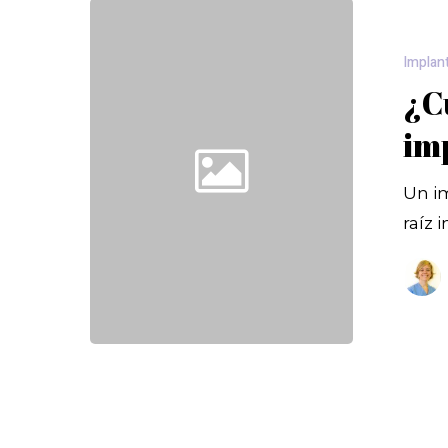
Implan
¿C
im
Un im
raíz 