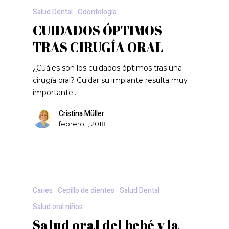
Salud Dental
Odontología
CUIDADOS ÓPTIMOS
TRAS CIRUGÍA ORAL
¿Cuáles son los cuidados óptimos tras una
cirugía oral? Cuidar su implante resulta muy
importante…
Cristina Müller
febrero 1, 2018
Caries
Cepillo de dientes
Salud Dental
Salud oral niños
Salud oral del bebé y la