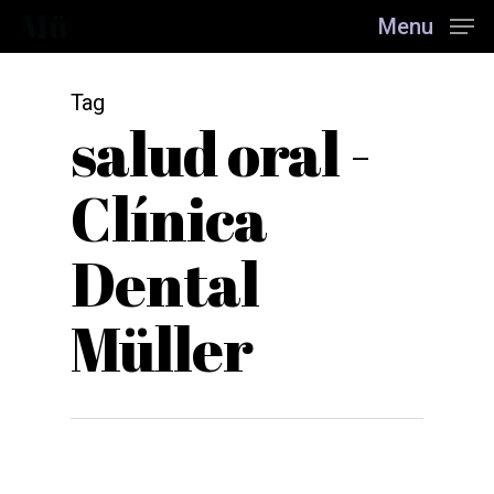
Skip
Menu
to
main
content
Tag
salud oral -
Clínica
Dental
Müller