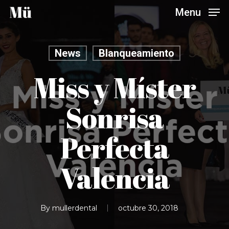
Skip
Menu
to
main
content
News
Blanqueamiento
Miss y Míster
Sonrisa
Perfecta
Valencia
By
mullerdental
octubre 30, 2018