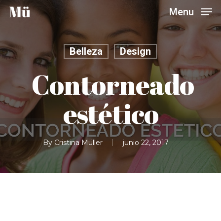
Skip
Menu
to
main
content
Belleza
Design
Contorneado
estético
By
Cristina Müller
junio 22, 2017