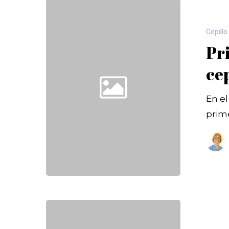
Cepillo
Pr
ce
En el
prim