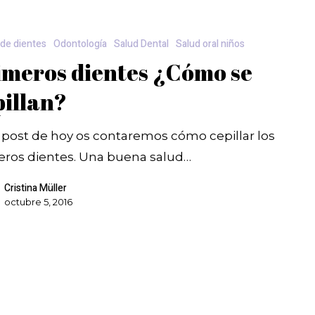
 de dientes
Odontología
Salud Dental
Salud oral niños
imeros dientes ¿Cómo se
pillan?
 post de hoy os contaremos cómo cepillar los
eros dientes. Una buena salud…
Cristina Müller
octubre 5, 2016