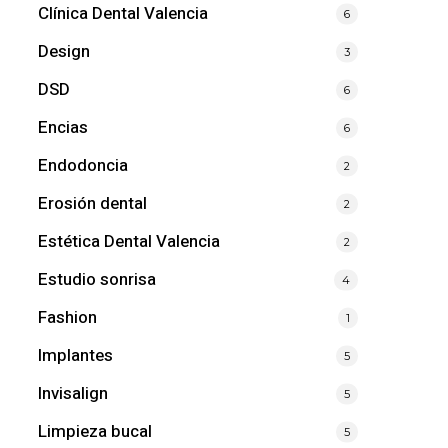
Clínica Dental Valencia
6
Design
3
DSD
6
Encias
6
Endodoncia
2
Erosión dental
2
Estética Dental Valencia
2
Estudio sonrisa
4
Fashion
1
Implantes
5
Invisalign
5
Limpieza bucal
5