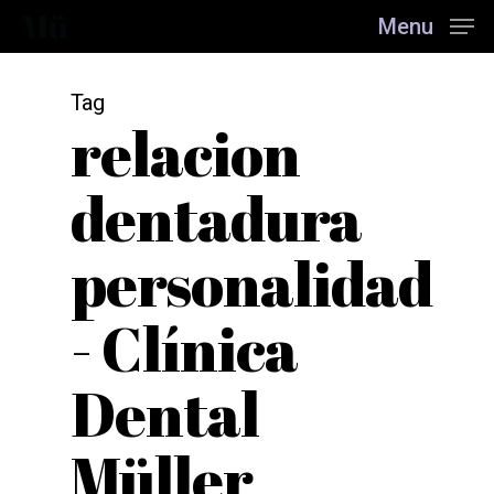
Skip
Menu
to
main
content
Tag
relacion
dentadura
personalidad
- Clínica
Dental
Müller