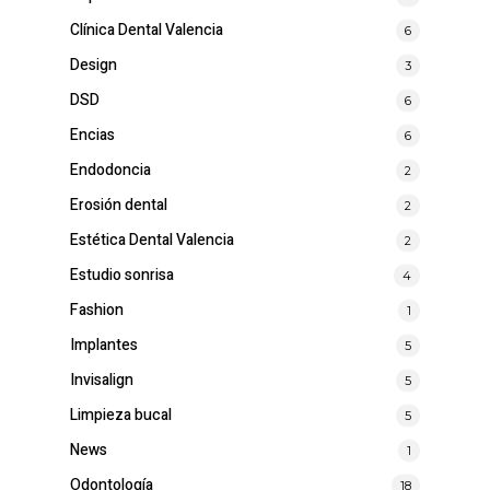
Clínica Dental Valencia
6
Design
3
DSD
6
Encias
6
Endodoncia
2
Erosión dental
2
Estética Dental Valencia
2
Estudio sonrisa
4
Fashion
1
Implantes
5
Invisalign
5
Limpieza bucal
5
News
1
Odontología
18