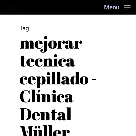
Skip
Menu
to
main
content
Tag
mejorar
tecnica
cepillado -
Clínica
Dental
Müller