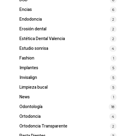
Encias
6
Endodoncia
2
Erosión dental
2
Estética Dental Valencia
2
Estudio sonrisa
4
Fashion
1
Implantes
5
Invisalign
5
Limpieza bucal
5
News
1
Odontología
18
Ortodoncia
4
Ortodoncia Transparente
2
Pasta Dientes
7