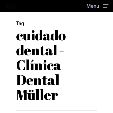
Skip
Menu
to
main
content
Tag
cuidado
dental -
Clínica
Dental
Müller