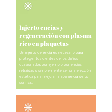
Injerto encías y
regeneración con plasma
rico en plaquetas
Un injerto de encía es necesario para
proteger tus dientes de los daños
ocasionados por ejemplo por encías
retraídas o simplemente ser una elección
estética para mejorar la apariencia de tu
sonrisa…