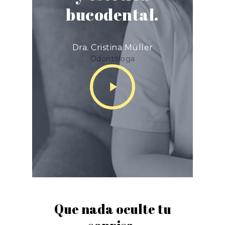
bucodental.
Dra. Cristina Müller
Odontóloga
Play
Video
Que nada oculte tu