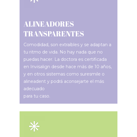
ALINEADORES
TRANSPARENTES
Comodidad, son extraíbles y se adaptan a
tu ritmo de vida. No hay nada que no
puedas hacer. La doctora es certificada
en Invisalign desde hace más de 10 años,
y en otros sistemas como suresmile o
alineadent y podrá aconsejarte el más
adecuado
para tu caso.