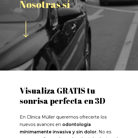
Nosotras
sí
Visualiza GRATIS tu
sonrisa perfecta en 3D
En Clínica Müller queremos ofrecerte los
nuevos avances en
odontología
mínimamente invasiva y sin dolor.
No es