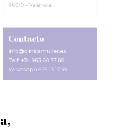
46010 – Valencia
Contacto
info@clinicamuller.es
Telf. +34 963 60 77 88
WhatsApp
675 13 17 59
a,