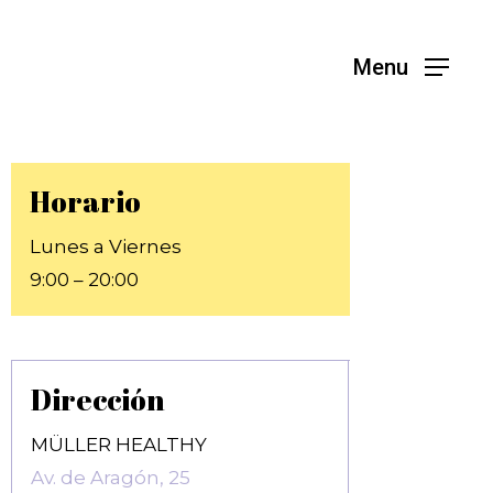
Menu
Horario
Lunes a Viernes
9:00 – 20:00
Dirección
MÜLLER HEALTHY
Av. de Aragón, 25