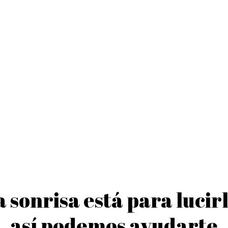
a sonrisa está para lucirl
así podemos ayudarte