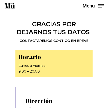
Skip
Menu
to
main
content
GRACIAS POR
DEJARNOS TUS DATOS
CONTACTAREMOS CONTIGO EN BREVE
Horario
Lunes a Viernes
9:00 – 20:00
Dirección