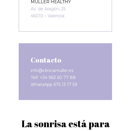
MÜLLER HEALTHY
Av. de Aragón, 25
46010 – Valencia
Contacto
info@clinicamuller.es
Telf. +34 963 60 77 88
WhatsApp
675 13 17 59
La sonrisa está para